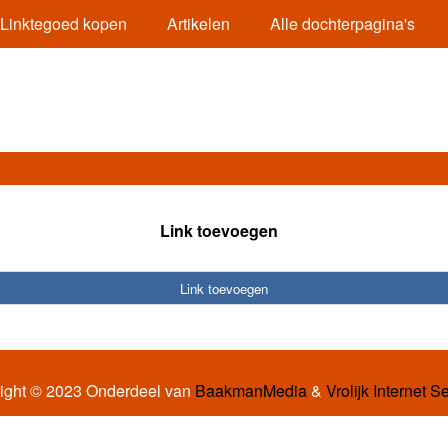
Linktegoed kopen
Artikelen
Alle dochterpagina's
Link toevoegen
Link toevoegen
ight © 2023 Onderdeel van
BaakmanMedia
&
Vrolijk Internet S