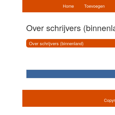
Home
Toevoegen
Over schrijvers (binnenl
Over schrijvers (binnenland)
Copyr