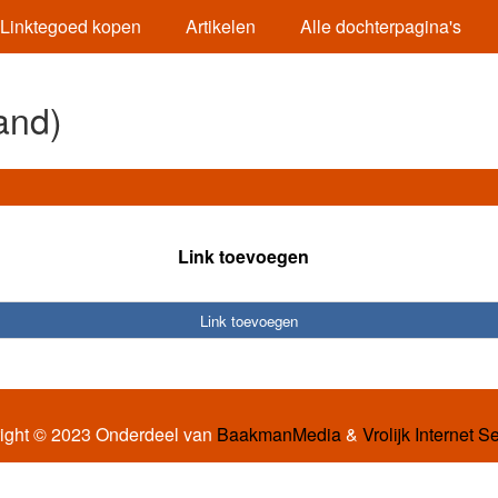
Linktegoed kopen
Artikelen
Alle dochterpagina's
and)
Link toevoegen
Link toevoegen
ight © 2023 Onderdeel van
BaakmanMedia
&
Vrolijk Internet S