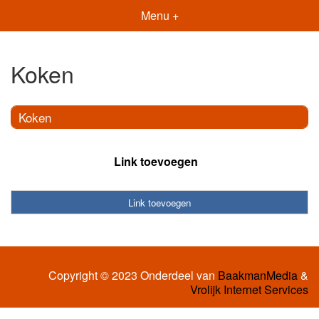
Menu +
Koken
Koken
Link toevoegen
Link toevoegen
Copyright © 2023 Onderdeel van
BaakmanMedia
&
Vrolijk Internet Services