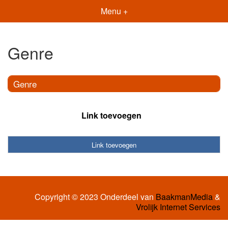
Menu +
Genre
Genre
Link toevoegen
Link toevoegen
Copyright © 2023 Onderdeel van
BaakmanMedia
&
Vrolijk Internet Services