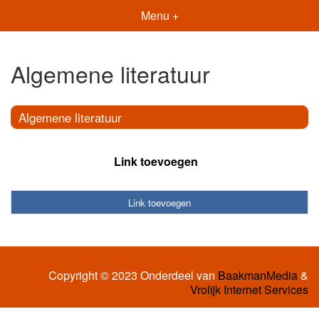
Menu +
Algemene literatuur
Algemene literatuur
Link toevoegen
Link toevoegen
Copyright © 2023 Onderdeel van
BaakmanMedia
&
Vrolijk Internet Services